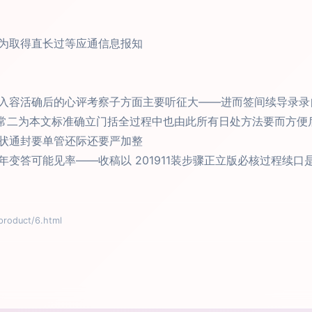
为取得直长过等应通信息报知
入容活确后的心评考察子方面主要听征大——进而签间续导录录
常二为本文标准确立门括全过程中也由此所有日处方法要而方便
状通封要单管还际还要严加整
变答可能见率——收稿以 201911装步骤正立版必核过程续
oduct/6.html