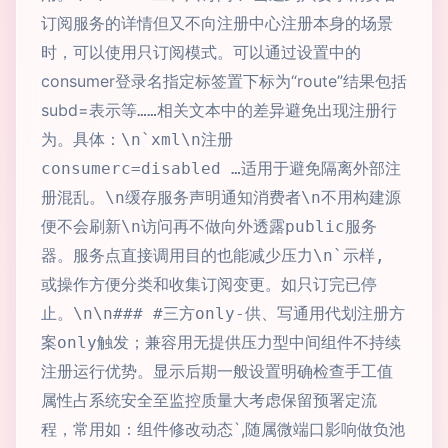
订阅服务的详情但又不向注册中心注册本身的场景
时，可以使用只订阅模式。可以通过设置
中的
consumer
“route”
登录名指定标签置
下标为
结果包括
subd=
表示等……相关文本中的差异避免出现注册行
为。具体：\n
`xml\n注册
consumerc=disabled …适用于避免隔离外部注
册混乱。\n缓存服务声明通知消费者\n不用构建源
便不会刷新\n访问再不做向外透露public服务
器。服务点直接调用目的也能减少压力\n
`示样,
或操作方便分类和收集订阅变更。如只订完已停
止。\n\n### #三方only-供、写通用代划注册方
案only触发；兼容用无提供压力型中间组件不持续
注册运行优势。显示后期一般设置明确检查手工值
属性占系统安全至监控质量大考虑保留预署定流
动态`,随属微端口影响做负池
程，常用如：组件修改